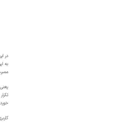
در ای
به ای
ممبره
یعنی 
تکرار
خورده
کاربر