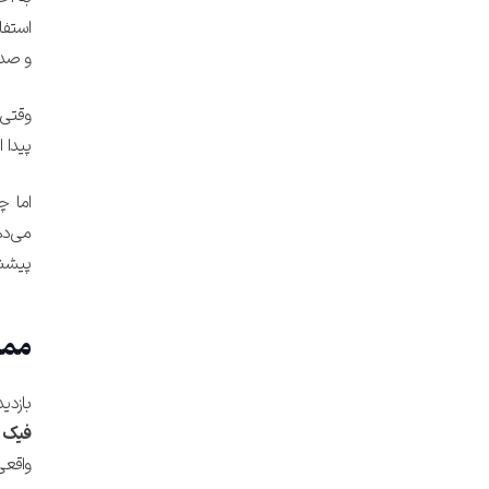
استفا
و صد ممبر 
وقتی 
پیدا 
اما چ
می‌ده
پیشنه
ممب
بازدی
فیک ه
واقعی