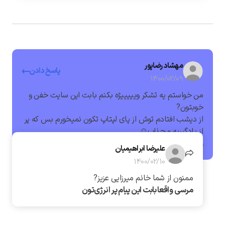
مهشاد رضاپور
پاسخ دادن
1400/02/09
من خواستم یه تشکر ویییییژه بکنم بابت این سایت خفن و
خوبتون?
از دیشب افتادم توش از پای لپتاپ تکون نمیخورم بس که پر
از یادگیریه و جذاب☺️
واقعا ایول و افرین ??
علیرضا ابراهیمیان
1400/02/10
ممنون از شما خانم میرزایی عزیز?
مرسی واقعا بابت این پیام پر انرژی‌تون