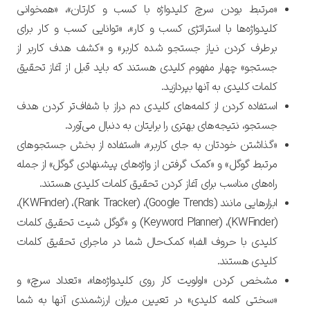
«مرتبط بودن سرچ کلیدواژه با کسب و کارتان»، «همخوانی
کلیدواژه‌ها با استراتژی کسب و کار»، «توانایی کسب و کار برای
برطرف کردن نیاز جستجو شده کاربر» و «کشف هدف کاربر از
جستجو» چهار مفهوم کلیدی هستند که باید قبل از آغاز تحقیق
کلمات کلیدی به آنها بپردازید.
استفاده کردن از کلمه‌های کلیدی دم دراز با شفاف‌تر کردن هدف
جستجو، نتیجه‌های بهتری را برایتان به دنبال می‌آورد.
«گذاشتن خودتان به جای کاربر»، «استفاده از بخش جستجوهای
مرتبط گوگل» و «کمک گرفتن از واژه‌های پیشنهادی گوگل» از جمله
راه‌های مناسب برای آغاز کردن تحقیق کلمات کلیدی هستند.
ابزارهایی مانند (Google Trends)، (Rank Tracker)، (KWFinder)،
(KWFinder)، (Keyword Planner) و «گوگل شیت تحقیق کلمات
کلیدی با حروف الفبا» کمک‌حال شما در ماجرای تحقیق کلمات
کلیدی هستند.
مشخص کردن «اولویت کار روی کلیدواژه‌ها»، «تعداد سرچ» و
«سختی کلمه کلیدی» در تعیین میزان ارزشمندی آنها به شما