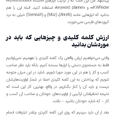
پیشنهاد من این است که از ترکیب ابزارهای «الکسا»، «keywordtools»،
«KWFinder» و «keyword planner» استفاده کنید. البته این را هم
بدانید که ابزارهایی مانند (Ahrefs)، (Moz) و (Semrush) خیلی به درد
کیوردهای فارسی نمی‌خورند.
ارزش کلمه کلیدی و چیزهایی که باید در
موردشان بدانید
وقتی می‌خواهیم ارزش واقعی یک کلمه کلیدی را بفهمیم، نمی‌توانیم
فقط به جستجوی دستی یا ابزارها بسنده کنیم. بلکه باید نظر صاحب
کسب و کار را هم در این مورد جویا شویم. شاید در این میان متوجه
شویم که پرداختن به این کلمه کلیدی اصلا در شمار اولویت‌هایشان
نیست و باید آن را کنار بگذاریم. در واقع، بهترین کار این است که
نتیجه تحقیقتان ترکیبی از اولویت‌های خودتان و صاحب آن کسب و
کار – که شاید خودتان باشید – باشد.
بعد از آن باید ببینیم که روی این کلمه کلیدی چقدر تبلیغات انجام