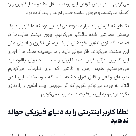
می‌کردیم. با در پیش گرفتن این روند، حداقل 60 درصد از کاربران وارد
گفتگو می‌شدند و فروش سایت خیلی افزایش پیدا کرده بود
نکته‌ای که کارمان را بسیار متفاوت می‌کرد این بود که
ما کاربر را با یک
پرسش سفارشی شده‌ غافلگیر می‌کردیم.
چون بیشتر سایت‌ها در
قسمت گفتگوی آنلاین خودشان از یک پرسش تکراری و اصولی مثل
این استفاده می‌کردند: «اگر سوالی دارید از ما بپرسید.» هدف ما از اجرای
این کمپین، درگیر کردن همه کاربران و جذب مشتریان بالقوه بود؛
می‌خواستیم هزینه، زمان و تلاشی که برای تبلیغات می‌کردیم،
تایید کد
نتیجه‌ای واقعی و قابل قبول داشته باشد که خوشبختانه این اتفاق
کد ارسال شده را وارد کنید
افتاد. به جرات می‌توانم بگویم که اگر سرویس چت آنلاین را راه‌اندازی
ویرایش شماره موبایل
نکرده بودیم، به این موفقیت دست پیدا نمی‌کردیم.
متوجه شدم
ارسال کد
دریافت مجدد کد:
00:59
ورود با رمزعبور
لطفا کاربر اینترنتی را به دنیای فیزیکی حواله
تایید کد
ندهید