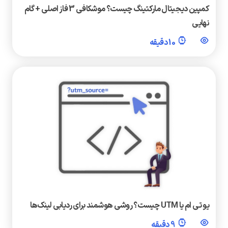
کمپین دیجیتال مارکتینگ چیست؟ موشکافی 3 فاز اصلی + گام
نهایی
10 دقیقه
یو تی ام یا UTM چیست؟ روشی هوشمند برای ردیابی لینک‌ها
9 دقیقه