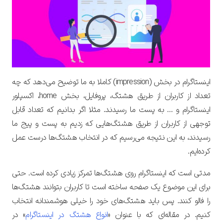
تایید کد
کد ارسال شده را وارد کنید
اینستاگرام در بخش (impression) کاملا به ما توضیح می‌دهد که چه
ویرایش شماره موبایل
تعداد از کاربران از طریق هشتگ، پروفایل، بخش home، اکسپلور
متوجه شدم
اینستاگرام و … به پست ما رسیدند.
مثلا اگر بدانیم که تعداد قابل
ارسال کد
دریافت مجدد کد:
00:59
ورود با رمزعبور
توجهی از کاربران از طریق هشتگ‌هایی که زدیم به پست و پیج ما
تایید کد
رسیدند، به این نتیجه می‌رسیم که در انتخاب هشتگ‌ها درست عمل
کرده‌ایم.
مدتی است که اینستاگرام روی هشتگ‌ها تمرکز زیادی کرده است. حتی
برای این موضوع یک صفحه ساخته است تا کاربران بتوانند هشتگ‌ها
را فالو کنند. پس باید هشتگ‌های خود را خیلی هوشمندانه انتخاب
کنیم. در مقاله‌ای که با عنوان «
انواع هشتگ در اینستاگرام‌
» در