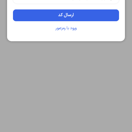
متوجه شدم
دریافت مجدد کد:
00:59
ارسال کد
تایید کد
ورود با رمزعبور