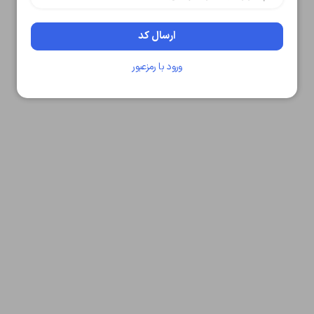
متوجه شدم
دریافت مجدد کد:
00:59
ارسال کد
تایید کد
ورود با رمزعبور